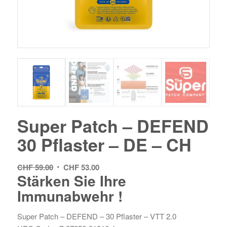
Super Patch – DEFEND
30 Pflaster – DE – CH
Le
Le
CHF
59.00
CHF
53.00
Stärken Sie Ihre
prix
prix
Immunabwehr !
initial
actuel
était :
est :
CHF 59.00.
CHF 53.00.
Super Patch – DEFEND – 30 Pflaster – VTT 2.0