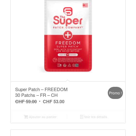
Super Patch – FREEDOM
Promo !
30 Patchs – FR – CH
Le
Le
CHF
59.00
CHF
53.00
prix
prix
initial
actuel
Ajouter au panier
Voir les détails
était :
est :
CHF 59.00.
CHF 53.00.