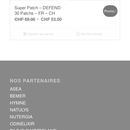
Super Patch – DEFEND
Promo !
30 Patchs – FR – CH
Le
Le
CHF
59.00
CHF
53.00
prix
prix
initial
actuel
Ajouter au panier
Voir les détails
était :
est :
CHF 59.00.
CHF 53.00.
NOS PARTENAIRES
ASEA
BEMER
HYMNE
NATULYS
NUTERGIA
ODINELIXIR