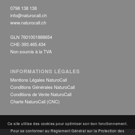
0798 138 138
info@naturocall.ch
www.naturocall.ch
GLN 7601001888654
CHE-393.465.434
Non soumis à la TVA
INFORMATIONS LÉGALES
Mentions Légales NaturoCall
Conditions Générales NaturoCall
Conditions de Vente NaturoCall
Charte NaturoCall (CNC)
Ce site utilise des cookies pour optimiser son bon fonctionnement.
Pour se conformer au Règlement Général sur la Protection des