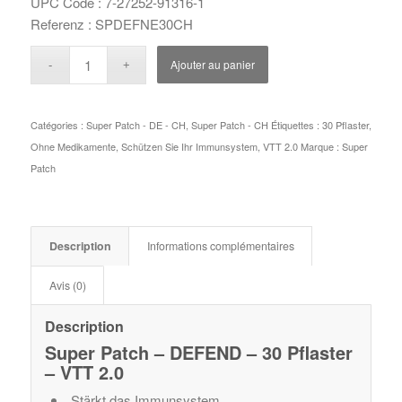
UPC Code : 7-27252-91316-1
Referenz : SPDEFNE30CH
Ajouter au panier
Catégories :
Super Patch - DE - CH
,
Super Patch - CH
Étiquettes :
30 Pflaster
,
Ohne Medikamente
,
Schützen Sie Ihr Immunsystem
,
VTT 2.0
Marque :
Super
Patch
Description
Informations complémentaires
Avis (0)
Description
Super Patch – DEFEND – 30 Pflaster
– VTT 2.0
Stärkt das Immunsystem