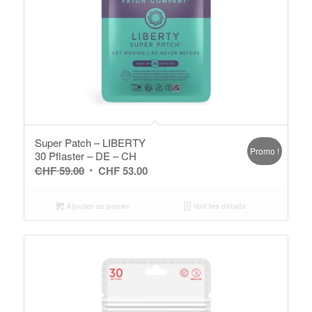
Super Patch – LIBERTY
Promo !
30 Pflaster – DE – CH
Le
Le
CHF
59.00
CHF
53.00
prix
prix
initial
actuel
Ajouter au panier
Voir les détails
était :
est :
CHF 59.00.
CHF 53.00.