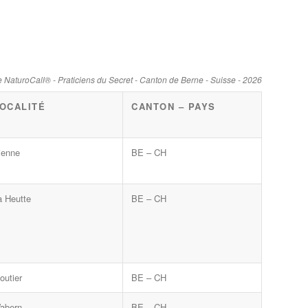
 NaturoCall® - Praticiens du Secret - Canton de Berne - Suisse - 2026
OCALITÉ
CANTON – PAYS
ienne
BE – CH
a Heutte
BE – CH
outier
BE – CH
abern
BE – CH