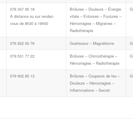
076 347 65 18
Brûlures – Douleurs – Énergie
G
A distance ou sur rendez-
vitale – Entorses – Foulures –
vous de 8h30 à 19h00
Hémorragies – Migraines –
Radiothérapie
076 822 00 76
Guérisseur – Magnétisme
G
079 531 77 22
Brûlures – Chimiothérapie –
G
Hémorragies – Radiothérapie
079 602 85 13
Brûlures – Coupeurs de feu –
G
Douleurs – Hémorragies –
Inflammations – Secret