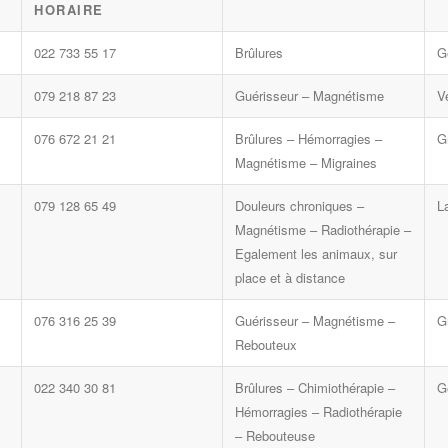
HORAIRE
022 733 55 17
Brûlures
G
079 218 87 23
Guérisseur – Magnétisme
V
076 672 21 21
Brûlures – Hémorragies –
G
Magnétisme – Migraines
079 128 65 49
Douleurs chroniques –
L
Magnétisme – Radiothérapie –
Egalement les animaux, sur
place et à distance
076 316 25 39
Guérisseur – Magnétisme –
G
Rebouteux
022 340 30 81
Brûlures – Chimiothérapie –
G
Hémorragies – Radiothérapie
– Rebouteuse