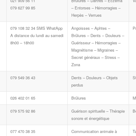
021 909 56 11
Brûlures – Dartres – Eczéma
V
079 627 99 85
– Entorses – Hémorragies –
Herpès – Verrues
079 108 32 34 SMS WhatApp
Angoisses – Aphtes –
P
A distance du lundi au samedi
Brûlures – Dents – Douleurs –
8h00 – 18h00
Guérisseur – Hémorragies –
Magnétisme – Migraines –
Secret généraux – Stress –
Zona
079 549 36 43
Dents – Douleurs – Objets
S
perdus
026 402 01 65
Brûlures
M
079 575 92 86
Guérison spirituelle – Thérapie
Bo
sonore et énergétique
077 470 38 35
Communication animale à
T