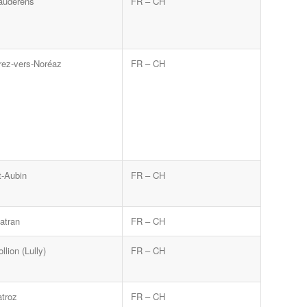
auderens
FR – CH
rez-vers-Noréaz
FR – CH
t-Aubin
FR – CH
atran
FR – CH
llion (Lully)
FR – CH
atroz
FR – CH