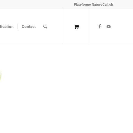
Plateforme NaturoCall.ch
lication
Contact