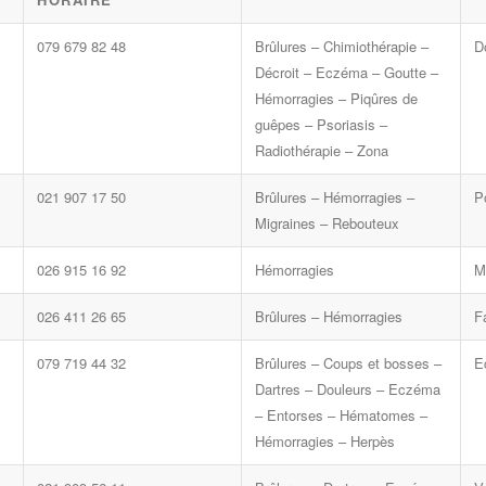
079 679 82 48
Brûlures – Chimiothérapie –
D
Décroit – Eczéma – Goutte –
Hémorragies – Piqûres de
guêpes – Psoriasis –
Radiothérapie – Zona
021 907 17 50
Brûlures – Hémorragies –
P
Migraines – Rebouteux
026 915 16 92
Hémorragies
M
026 411 26 65
Brûlures – Hémorragies
F
079 719 44 32
Brûlures – Coups et bosses –
E
Dartres – Douleurs – Eczéma
– Entorses – Hématomes –
Hémorragies – Herpès