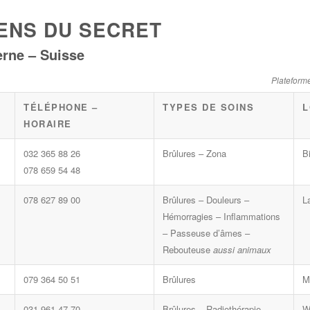
IENS DU SECRET
rne – Suisse
Plateforme
TÉLÉPHONE –
TYPES DE SOINS
L
HORAIRE
032 365 88 26
Brûlures – Zona
B
078 659 54 48
078 627 89 00
Brûlures – Douleurs –
L
Hémorragies – Inflammations
– Passeuse d’âmes –
Rebouteuse
aussi animaux
079 364 50 51
Brûlures
M
031 961 47 70
Brûlures – Radiothérapie
W