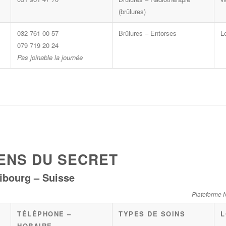
(brûlures)
032 761 00 57
Brûlures – Entorses
L
079 719 20 24
Pas joinable la journée
IENS DU SECRET
ibourg – Suisse
Plateforme N
TÉLÉPHONE –
TYPES DE SOINS
L
HORAIRE