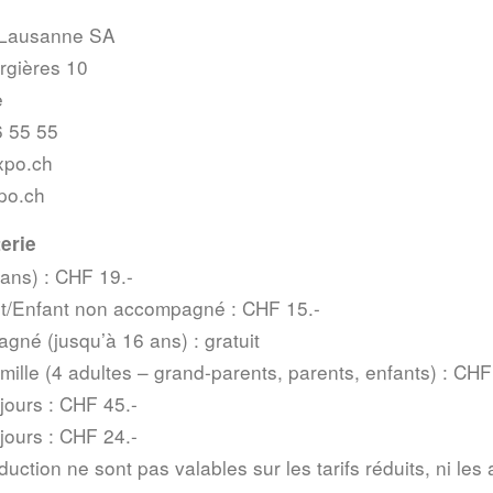
 Lausanne SA
rgières 10
e
6 55 55
xpo.ch
po.ch
terie
ans) : CHF 19.-
t/Enfant non accompagné : CHF 15.-
gné (jusqu’à 16 ans) : gratuit
lle (4 adultes – grand-parents, parents, enfants) : CHF
ours : CHF 45.-
ours : CHF 24.-
uction ne sont pas valables sur les tarifs réduits, ni le