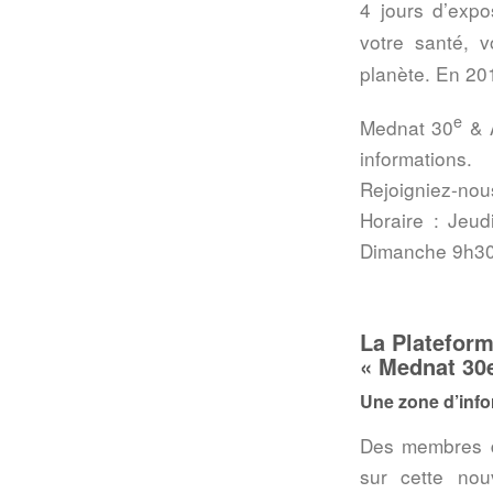
4 jours d’expo
votre santé, v
planète. En 201
e
Mednat 30
& A
informations.
Rejoigniez-nou
Horaire : Jeu
Dimanche 9h30
La Plateform
« Mednat 30
Une zone d’info
Des membres
sur cette nou