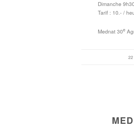
Dimanche 9h3
Tarif : 10.- / he
e
Mednat 30
Agr
22
MED