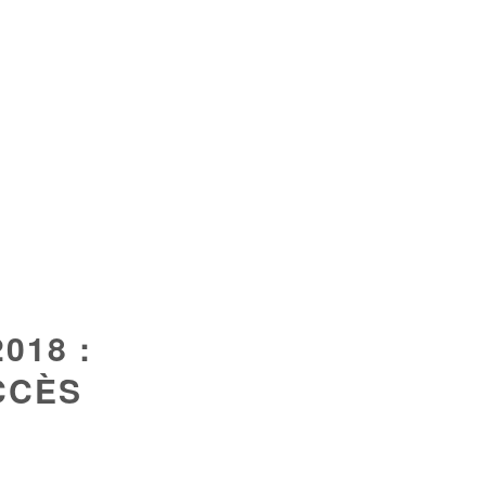
018 :
CCÈS