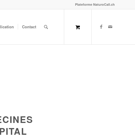
Plateforme NaturoCall.ch
lication
Contact
ECINES
PITAL