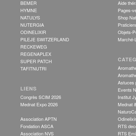
BEMER
Aide thér
HYMNE
Pages-ve
NATULYS
Shop Nat
NUTERGIA
Praticien
ODINELIXIR
Objets-P
PILEJE SWITZERLAND
Marché-L
RECKEWEG
REGENAPLEX
CATEG
SUPER PATCH
Aromathé
TAFITNUTRI
Aromathé
Astuces p
LIENS
Events N
Congrès SCIM 2026
Institut 
Mednat Expo 2026
Mednat &
NaturoCa
Association APTN
Odinelixi
Fondation ASCA
RTS dec
Association NVS
RTS Emis