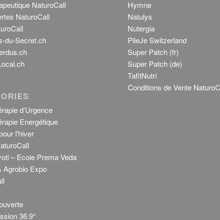
apeutique NaturoCall
Hymne
rtes NaturoCall
Natulys
uroCall
Nutergia
s-du-Secret.ch
PileJe Switzerland
erdus.ch
Super Patch (fr)
ocal.ch
Super Patch (de)
TafitNutri
Conditions de Vente NaturoC
ORIES
rapie d’Urgence
rapie Energétique
our l'hiver
aturoCall
Jyoti – Ecole Prema Veda
 Agrobio Expo
ll
r
ouverte
sion 36.9°