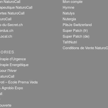
on NaturoCall
Mon compte
apeutique NaturoCall
Hymne
rtes NaturoCall
Natulys
uroCall
Nutergia
s-du-Secret.ch
PileJe Switzerland
erdus.ch
Super Patch (fr)
ocal.ch
Super Patch (de)
TafitNutri
Conditions de Vente NaturoC
ORIES
rapie d’Urgence
rapie Energétique
our l'hiver
aturoCall
Jyoti – Ecole Prema Veda
 Agrobio Expo
ll
r
ouverte