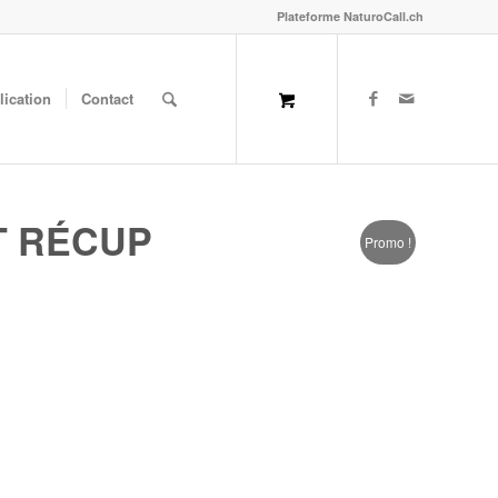
Plateforme NaturoCall.ch
lication
Contact
T RÉCUP
Promo !