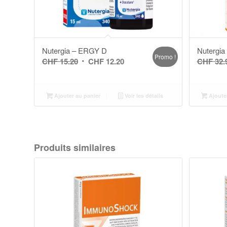
Nutergia – ERGY D
Nutergi
Promo !
Le
Le
CHF
15.20
CHF
12.20
CHF
32.
prix
prix
initial
actuel
Ajouter au panier
était :
Voir les détails
est :
Ajoute
CHF 15.20.
CHF 12.20.
Produits similaires