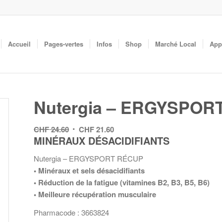
Accueil
Pages-vertes
Infos
Shop
Marché Local
App
Nutergia – ERGYSPOR
Le
Le
CHF
24.60
CHF
21.60
MINÉRAUX DÉSACIDIFIANTS
prix
prix
initial
actuel
Nutergia – ERGYSPORT RÉCUP
était :
est :
• Minéraux et sels désacidifiants
CHF 24.60.
CHF 21.60.
• Réduction de la fatigue (vitamines B2, B3, B5, B6)
• Meilleure récupération musculaire
Pharmacode : 3663824