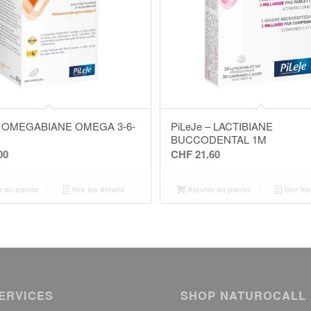
– OMEGABIANE OMEGA 3-6-
PiLeJe – LACTIBIANE
BUCCODENTAL 1M
00
CHF
21.60
r au panier
Voir les détails
Ajouter au panier
Voir les
ERVICES
SHOP NATUROCALL