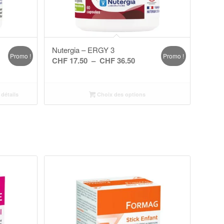
Nutergia – ERGY 3
Promo !
Promo !
Plage
CHF
17.50
–
CHF
36.50
de
l
prix :
 détails
Choix des options
CHF 17.50
4.90.
à
CHF 36.50