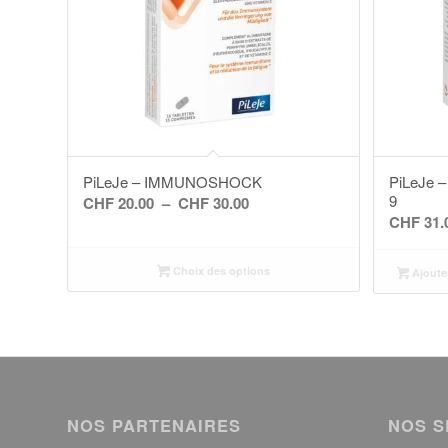
PiLeJe – IMMUNOSHOCK
PiLeJe 
9
Plage
CHF
20.00
–
CHF
30.00
CHF
31.
de
prix :
Choix des options
CHF 20.00
Ajoute
à
CHF 30.00
NOS PARTENAIRES
NOS S