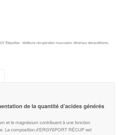
RGY
Étiquettes :
Meilleure récupération musculaire
,
Minéraux désacidifiants
,
mentation de la quantité d’acides générés
um et le magnésium contribuent à une fonction
atigue. La composition d’ERGYSPORT RÉCUP est