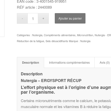
EAN code : 3-4001545-919951
RÉF article : 2440089
Ajouter au panier
Catégories :
Nutergia
,
Compléments alimentaires
,
Micronutrition
,
Nutergia - E
Réduction de la fatigue
,
Sels désacidifiants
Marque :
Nutergia
Description
Informations complémentaires
Avis (0)
Description
Nutergia – ERGYSPORT RÉCUP
L’effort physique est à l’origine d’une aug
par l’organisme.
Certains micronutriments comme le calcium, le potassi
musculaire normale et les vitamines B à réduire la f