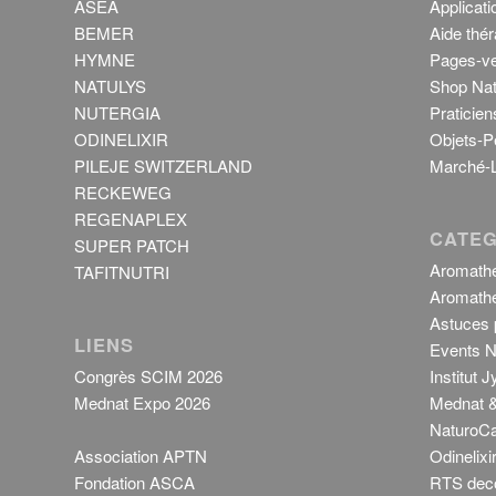
ASEA
Applicati
BEMER
Aide thér
HYMNE
Pages-ve
NATULYS
Shop Nat
NUTERGIA
Praticien
ODINELIXIR
Objets-P
PILEJE SWITZERLAND
Marché-L
RECKEWEG
REGENAPLEX
CATEG
SUPER PATCH
Aromathé
TAFITNUTRI
Aromathé
Astuces p
LIENS
Events N
Congrès SCIM 2026
Institut 
Mednat Expo 2026
Mednat &
NaturoCa
Association APTN
Odinelixi
Fondation ASCA
RTS dec