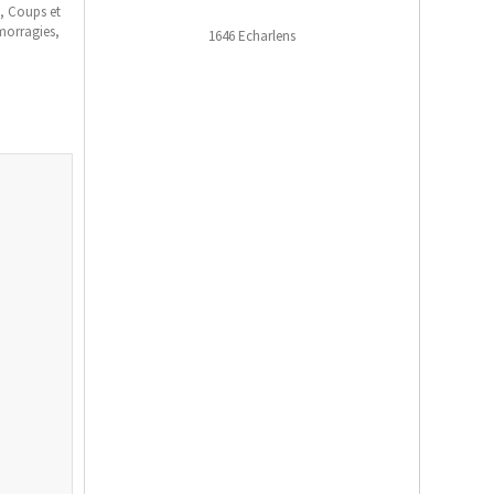
,
Coups et
orragies
,
1646 Echarlens