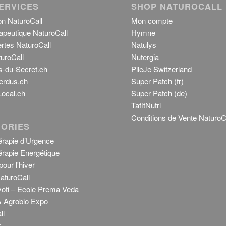
ERVICES
SHOP NATUROCALL
on NaturoCall
Mon compte
apeutique NaturoCall
Hymne
rtes NaturoCall
Natulys
uroCall
Nutergia
s-du-Secret.ch
PileJe Switzerland
erdus.ch
Super Patch (fr)
ocal.ch
Super Patch (de)
TafitNutri
Conditions de Vente NaturoC
ORIES
rapie d’Urgence
rapie Energétique
our l'hiver
aturoCall
Jyoti – Ecole Prema Veda
 Agrobio Expo
ll
r