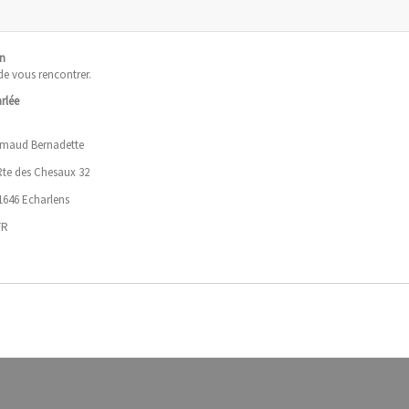
n
 de vous rencontrer.
rlée
maud Bernadette
Rte des Chesaux 32
1646 Echarlens
FR