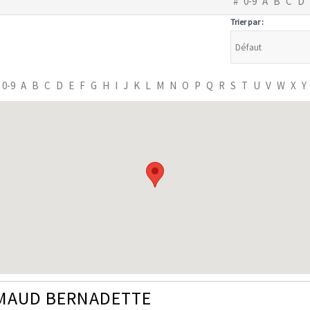
#
0-9
A
B
C
D
Trier par :
0-9
A
B
C
D
E
F
G
H
I
J
K
L
M
N
O
P
Q
R
S
T
U
V
W
X
Y
MAUD BERNADETTE