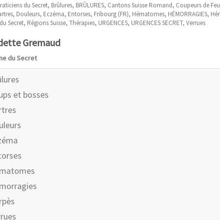
raticiens du Secret
,
Brûlures
,
BRÛLURES
,
Cantons Suisse Romand
,
Coupeurs de Feu
rtres
,
Douleurs
,
Eczéma
,
Entorses
,
Fribourg (FR)
,
Hématomes
,
HÉMORRAGIES
,
Hém
du Secret
,
Régions Suisse
,
Thérapies
,
URGENCES
,
URGENCES SECRET
,
Verrues
dette Gremaud
nne du Secret
lures
ups et bosses
rtres
uleurs
zéma
torses
matomes
morragies
rpès
rrues