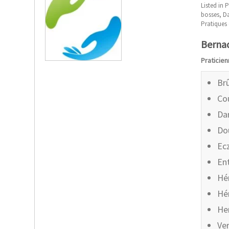
Listed in
P
bosses
,
Da
Pratiques 
Berna
Praticie
Brû
Co
Da
Do
Ec
En
Hé
Hé
He
Ve