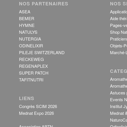
NOS PARTENAIRES
NOS S
ASEA
Applicati
BEMER
Aide thér
HYMNE
Pages-ve
NATULYS
Shop Nat
NUTERGIA
Praticien
ODINELIXIR
Objets-P
PILEJE SWITZERLAND
Marché-L
RECKEWEG
REGENAPLEX
CATEG
SUPER PATCH
Aromathé
TAFITNUTRI
Aromathé
Astuces p
LIENS
Events N
Congrès SCIM 2026
Institut 
Mednat Expo 2026
Mednat &
NaturoCa
Association APTN
Odinelixi