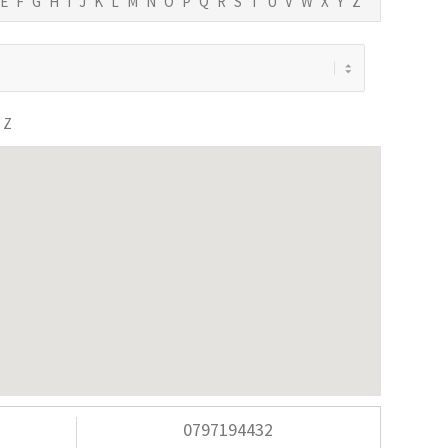
E
F
G
H
I
J
K
L
M
N
O
P
Q
R
S
T
U
V
W
X
Y
Z
Z
0797194432