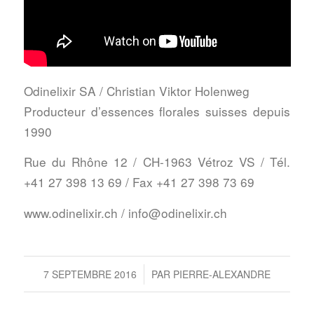
Odinelixir SA / Christian Viktor Holenweg
Producteur d’essences florales suisses depuis
1990
Rue du Rhône 12 / CH-1963 Vétroz VS / Tél.
+41 27 398 13 69 / Fax +41 27 398 73 69
www.odinelixir.ch
/
info@odinelixir.ch
/
7 SEPTEMBRE 2016
PAR
PIERRE-ALEXANDRE