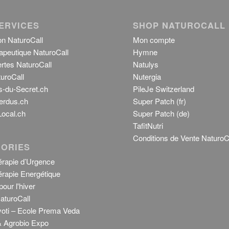
ERVICES
SHOP NATUROCALL
on NaturoCall
Mon compte
apeutique NaturoCall
Hymne
rtes NaturoCall
Natulys
uroCall
Nutergia
s-du-Secret.ch
PileJe Switzerland
erdus.ch
Super Patch (fr)
ocal.ch
Super Patch (de)
TafitNutri
Conditions de Vente NaturoC
ORIES
rapie d’Urgence
rapie Energétique
our l'hiver
aturoCall
Jyoti – Ecole Prema Veda
 Agrobio Expo