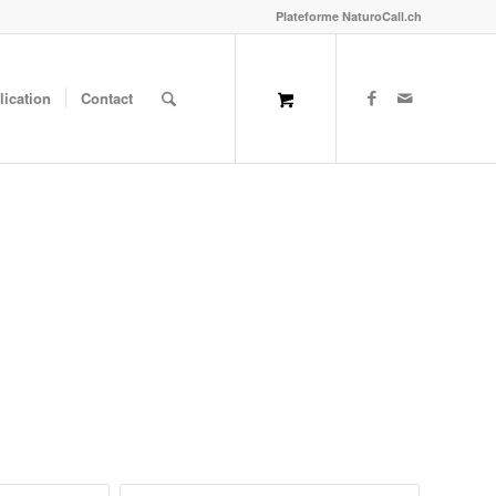
Plateforme NaturoCall.ch
lication
Contact