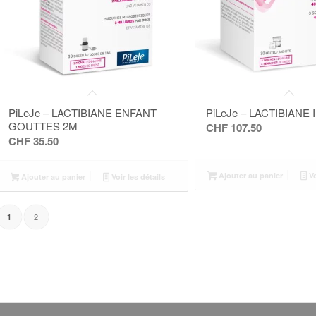
PiLeJe – LACTIBIANE ENFANT
PiLeJe – LACTIBIANE 
GOUTTES 2M
CHF
107.50
CHF
35.50
Ajouter au panier
Vo
Ajouter au panier
Voir les détails
2
1