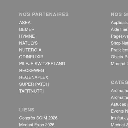
NOS PARTENAIRES
NOS S
ASEA
Applicati
BEMER
Aide thér
HYMNE
Pages-ve
NATULYS
Shop Nat
NUTERGIA
Praticien
ODINELIXIR
Objets-P
PILEJE SWITZERLAND
Marché-L
RECKEWEG
REGENAPLEX
CATEG
SUPER PATCH
Aromathé
TAFITNUTRI
Aromathé
Astuces p
LIENS
Events N
Congrès SCIM 2026
Institut 
Mednat Expo 2026
Mednat &