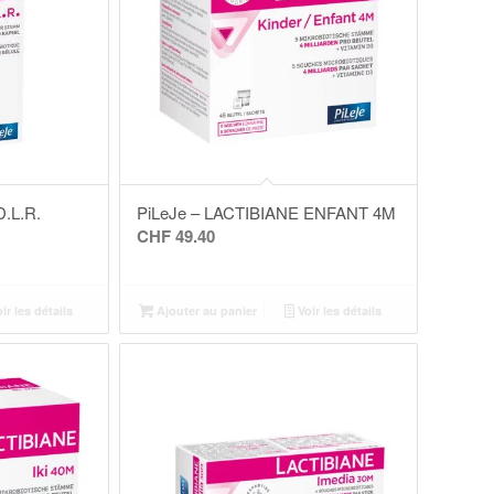
.L.R.
PiLeJe – LACTIBIANE ENFANT 4M
CHF
49.40
ir les détails
Ajouter au panier
Voir les détails