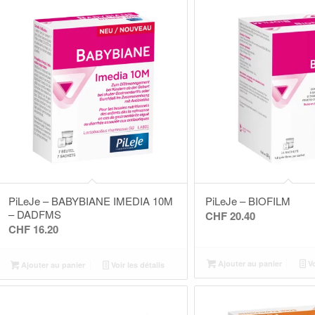
PiLeJe – BABYBIANE IMEDIA 10M
PiLeJe – BIOFILM
– DADFMS
CHF
20.40
CHF
16.20
Ajouter au panier
Vo
Ajouter au panier
Voir les détails