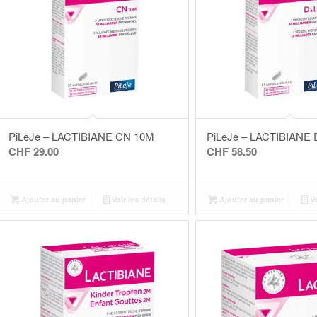
PiLeJe – LACTIBIANE CN 10M
PiLeJe – LACTIBIANE D
CHF
29.00
CHF
58.50
Ajouter au panier
Voir les détails
Ajouter au panier
Vo