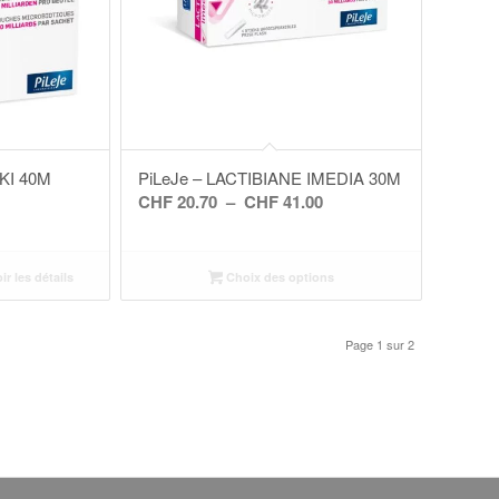
IKI 40M
PiLeJe – LACTIBIANE IMEDIA 30M
Plage
CHF
20.70
–
CHF
41.00
de
prix :
ir les détails
Choix des options
CHF 20.70
à
CHF 41.00
Page 1 sur 2