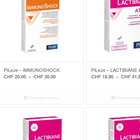
PiLeJe – IMMUNOSHOCK
PiLeJe – LACTIBIANE
Plage
CHF
20.00
–
CHF
30.00
CHF
18.90
–
CHF
41.
de
prix :
Choix des options
CHF 20.00
Choix des opt
à
CHF 30.00