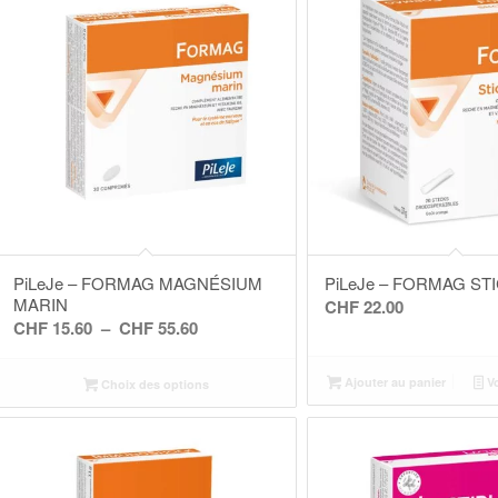
PiLeJe – FORMAG MAGNÉSIUM
PiLeJe – FORMAG ST
MARIN
CHF
22.00
Plage
CHF
15.60
–
CHF
55.60
de
prix :
Ajouter au panier
Vo
Choix des options
CHF 15.60
à
CHF 55.60