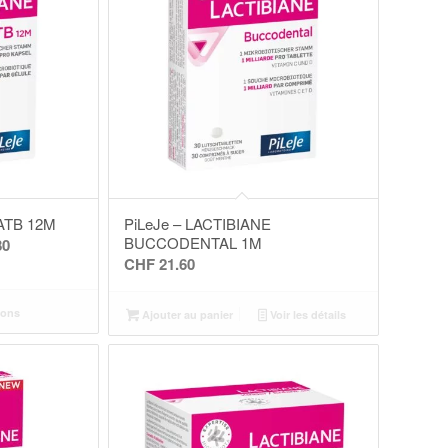
 ATB 12M
PiLeJe – LACTIBIANE
BUCCODENTAL 1M
Plage
80
CHF
21.60
de
prix :
ions
CHF 18.90
Ajouter au panier
Voir les détails
à
CHF 41.80