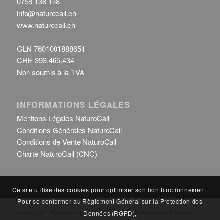
0798 138 138
info@naturocall.ch
www.naturocall.ch
GLN 7601001888654
CHE-393.465.434
Non soumis à la TVA
INFORMATIONS LÉGALES
Mentions Légales NaturoCall
Conditions Générales NaturoCall
Conditions de Vente NaturoCall
Charte NaturoCall (CNC)
Ce site utilise des cookies pour optimiser son bon fonctionnement.
Pour se conformer au Règlement Général sur la Protection des
© Copyright - Plateforme NaturoCall® 2026 -
Enfold WordPress Theme by
Données (RGPD),