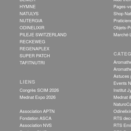
HYMNE
Pages-ve
NATULYS
Shop Nat
NUTERGIA
Praticien
ODINELIXIR
Objets-P
PILEJE SWITZERLAND
Marché-L
RECKEWEG
REGENAPLEX
CATEG
SUPER PATCH
Aromathé
TAFITNUTRI
Aromathé
Astuces p
LIENS
Events N
Congrès SCIM 2026
Institut 
Mednat Expo 2026
Mednat &
NaturoCa
Association APTN
Odinelixi
Fondation ASCA
RTS dec
Association NVS
RTS Emis