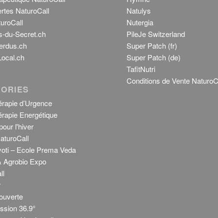
rtes NaturoCall
Natulys
uroCall
Nutergia
s-du-Secret.ch
PileJe Switzerland
erdus.ch
Super Patch (fr)
ocal.ch
Super Patch (de)
TafitNutri
Conditions de Vente NaturoC
ORIES
rapie d’Urgence
rapie Energétique
our l'hiver
aturoCall
Jyoti – Ecole Prema Veda
 Agrobio Expo
ll
r
ouverte
sion 36.9°