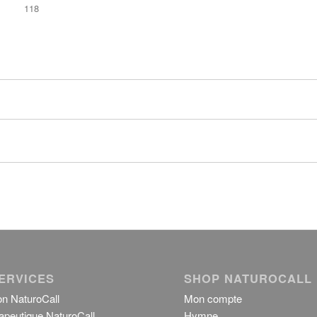
118
ERVICES
SHOP NATUROCALL
on NaturoCall
Mon compte
apeutique NaturoCall
Hymne