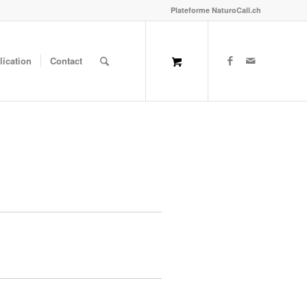
Plateforme NaturoCall.ch
lication
Contact