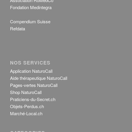
Association RoMédCo
Fondation Medintegra
Compendium Suisse
Refdata
NOS SERVICES
Application NaturoCall
Aide thérapeutique NaturoCall
Pages-vertes NaturoCall
Shop NaturoCall
Praticiens-du-Secret.ch
Objets-Perdus.ch
Marché-Local.ch