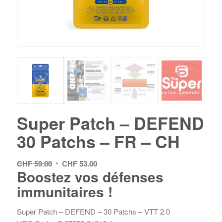
Super Patch – DEFEND
30 Patchs – FR – CH
Le
Le
CHF
59.00
CHF
53.00
Boostez vos défenses
prix
prix
immunitaires !
initial
actuel
était :
est :
CHF 59.00.
CHF 53.00.
Super Patch – DEFEND – 30 Patchs – VTT 2.0