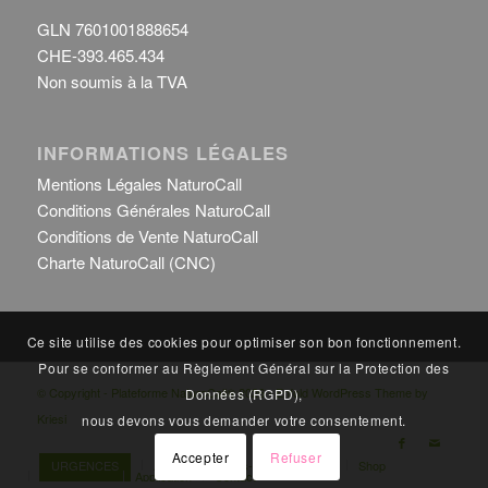
GLN 7601001888654
CHE-393.465.434
Non soumis à la TVA
INFORMATIONS LÉGALES
Mentions Légales NaturoCall
Conditions Générales NaturoCall
Conditions de Vente NaturoCall
Charte NaturoCall (CNC)
Ce site utilise des cookies pour optimiser son bon fonctionnement.
Pour se conformer au Règlement Général sur la Protection des
© Copyright - Plateforme NaturoCall® 2026 -
Enfold WordPress Theme by
Données (RGPD),
Kriesi
nous devons vous demander votre consentement.
Accepter
Refuser
URGENCES
Accueil
Pages-vertes
Infos
Shop
Marché Local
Application
Contact