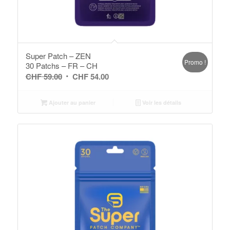
Super Patch – ZEN
Promo !
30 Patchs – FR – CH
Le
Le
CHF
59.00
CHF
54.00
prix
prix
initial
actuel
Ajouter au panier
Voir les détails
était :
est :
CHF 59.00.
CHF 54.00.