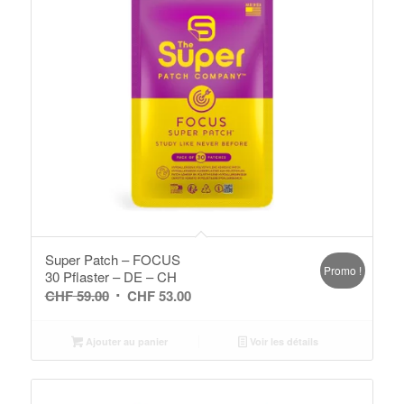
Super Patch – FOCUS
Promo !
30 Pflaster – DE – CH
Le
Le
CHF
59.00
CHF
53.00
prix
prix
initial
actuel
Ajouter au panier
Voir les détails
était :
est :
CHF 59.00.
CHF 53.00.