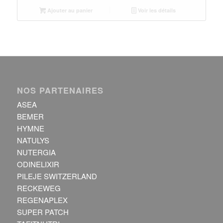
initial
actuel
Ajouter au panier
Voir les détails
était :
est :
CHF 59.00.
CHF 53.00.
NOS PARTENAIRES
ASEA
BEMER
HYMNE
NATULYS
NUTERGIA
ODINELIXIR
PILEJE SWITZERLAND
RECKEWEG
REGENAPLEX
SUPER PATCH