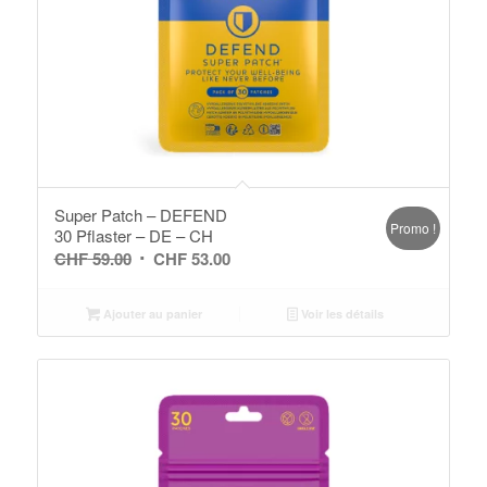
Super Patch – DEFEND
Promo !
30 Pflaster – DE – CH
Le
Le
CHF
59.00
CHF
53.00
prix
prix
initial
actuel
Ajouter au panier
Voir les détails
était :
est :
CHF 59.00.
CHF 53.00.