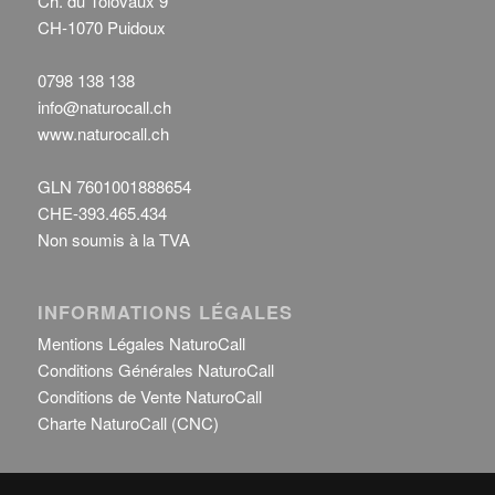
Ch. du Tolovaux 9
CH-1070 Puidoux
0798 138 138
info@naturocall.ch
www.naturocall.ch
GLN 7601001888654
CHE-393.465.434
Non soumis à la TVA
INFORMATIONS LÉGALES
Mentions Légales NaturoCall
Conditions Générales NaturoCall
Conditions de Vente NaturoCall
Charte NaturoCall (CNC)